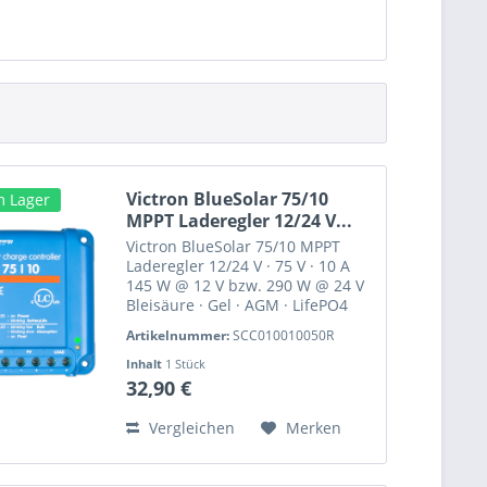
Victron BlueSolar 75/10
m Lager
MPPT Laderegler 12/24 V...
Victron BlueSolar 75/10 MPPT
Laderegler 12/24 V · 75 V · 10 A
145 W @ 12 V bzw. 290 W @ 24 V
Bleisäure · Gel · AGM · LifePO4
Wichtige Information: Solar
Artikelnummer:
SCC010010050R
Batteriespeichersysteme
· Kabelquerschnitte Blog-Beitrag
Inhalt
1 Stück
Off-Grid-Solaranlagen und...
32,90 €
Vergleichen
Merken