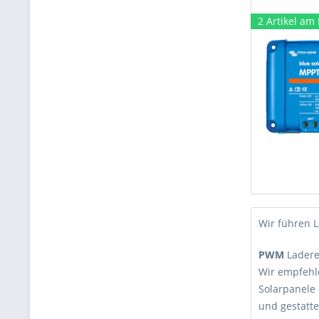
2 Artikel am
Wir führen 
PWM
Ladere
Wir empfeh
Solarpanele 
und gestatt