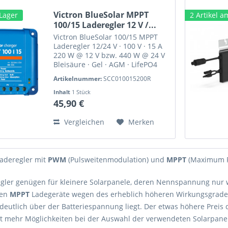
Victron BlueSolar MPPT
 Lager
2 Artikel a
100/15 Laderegler 12 V /...
Victron BlueSolar 100/15 MPPT
Laderegler 12/24 V · 100 V · 15 A
220 W @ 12 V bzw. 440 W @ 24 V
Bleisäure · Gel · AGM · LifePO4
Wichtige Information: Solar
Artikelnummer:
SCC010015200R
Batteriespeichersysteme
· Kabelquerschnitte Blog-Beitrag
Inhalt
1 Stück
Off-Grid-Solaranlagen und...
45,90 €
Vergleichen
Merken
Laderegler mit
PWM
(Pulsweitenmodulation) und
MPPT
(Maximum Po
gler genügen für kleinere Solarpanele, deren Nennspannung nur w
len
MPPT
Ladegeräte wegen des erheblich höheren Wirkungsgrade
deutlich über der Batteriespannung liegt. Der etwas höhere Preis 
et mehr Möglichkeiten bei der Auswahl der verwendeten Solarpane