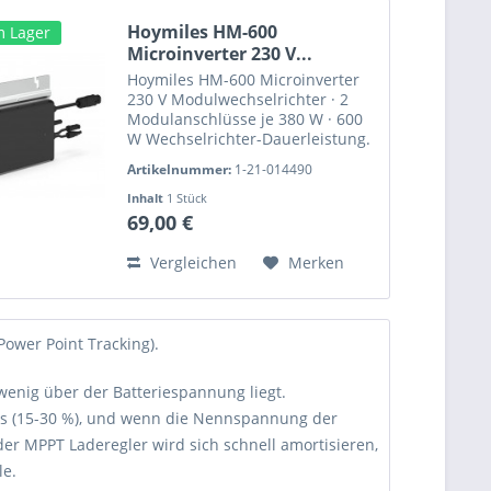
Hoymiles HM-600
m Lager
Microinverter 230 V...
Hoymiles HM-600 Microinverter
230 V Modulwechselrichter · 2
Modulanschlüsse je 380 W · 600
W Wechselrichter-Dauerleistung.
Der HM-600 von Hoymiles ist der
Artikelnummer:
1-21-014490
perfekte Mikrowechselrichter für
Ihr Balkonkraftwerk. Das
Inhalt
1 Stück
kompakte Leichtgewicht...
69,00 €
Vergleichen
Merken
wer Point Tracking).
enig über der Batteriespannung liegt.
s (15-30 %), und wenn die Nennspannung der
der MPPT Laderegler wird sich schnell amortisieren,
le.