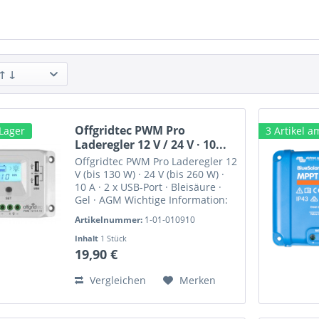
 ↑ ↓
Offgridtec PWM Pro
 Lager
3 Artikel a
Laderegler 12 V / 24 V · 10...
Offgridtec PWM Pro Laderegler 12
V (bis 130 W) · 24 V (bis 260 W) ·
10 A · 2 x USB-Port · Bleisäure ·
Gel · AGM Wichtige Information:
Solar Batteriespeichersysteme
Artikelnummer:
1-01-010910
· Kabelquerschnitte Blog-Beitrag
Off-Grid-Solaranlagen und...
Inhalt
1 Stück
19,90 €
Vergleichen
Merken