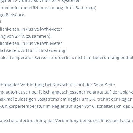
ung bei 12 V und 260 W bei 24 V Systemen
honende und effiziente Ladung Ihrer Batterie(n)
ige Bleisäure
t
ichkeiten, inklusive kWh-Meter
ung von 2,4 A (zusammen)
ichkeiten, inklusive kWh-Meter
chkeiten, z.B für Lichtsteuerung
ler Temperatur Sensor erforderlich, nicht im Lieferumfang enthal
hung der Verbindung bei Kurzschluss auf der Solar-Seite.
g automatisch bei falsch angeschlossener Polarität auf der Solar-S
maximal zulässigen Laststroms am Regler um 5%, trennt der Regler
Kühlkörpertemperatur im Regler auf über 85° C, schaltet sich das 
matische Unterbrechung der Verbindung bei Kurzschluss am Lasta