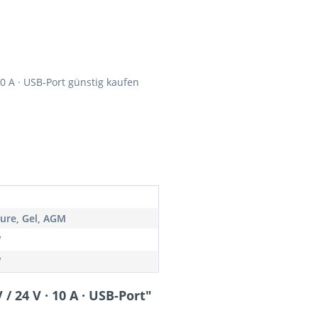
10 A · USB-Port günstig kaufen
äure, Gel, AGM
W
W
/ 24 V · 10 A · USB-Port"