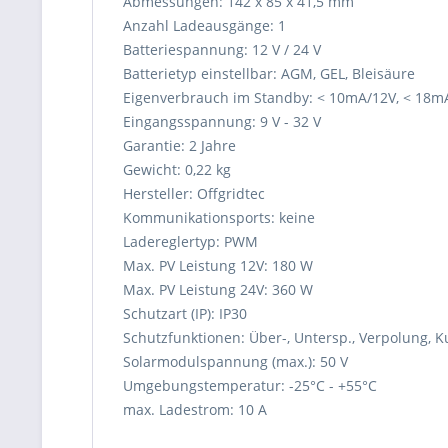
Abmessungen: 142 x 85 x 41,5 mm
Anzahl Ladeausgänge: 1
Batteriespannung: 12 V / 24 V
Batterietyp einstellbar: AGM, GEL, Bleisäure
Eigenverbrauch im Standby: < 10mA/12V, < 18m
Eingangsspannung: 9 V - 32 V
Garantie: 2 Jahre
Gewicht: 0,22 kg
Hersteller: Offgridtec
Kommunikationsports: keine
Ladereglertyp: PWM
Max. PV Leistung 12V: 180 W
Max. PV Leistung 24V: 360 W
Schutzart (IP): IP30
Schutzfunktionen: Über-, Untersp., Verpolung, K
Solarmodulspannung (max.): 50 V
Umgebungstemperatur: -25°C - +55°C
max. Ladestrom: 10 A