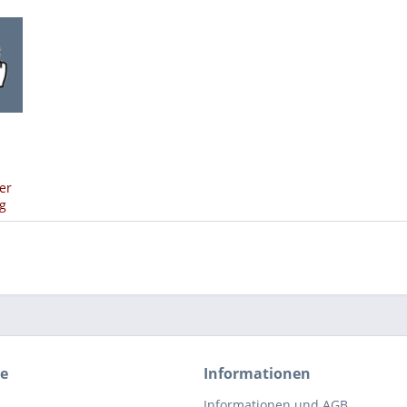
er
g
ce
Informationen
Informationen und AGB