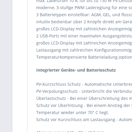
max. Ladestrom 10 A, für bis zu 130 W PV-Leist
moderne, 3-stufige PWM Ladereglung für eine sc
3 Batterietypen einstellbar: AGM, GEL, und flüss
intuitiv bedienbar über 2 Knöpfe direkt am Gerä
großes LCD-Display mit zahlreichen Anzeigemögl
2 USB-Ports mit einer maximalen Ausgangsleist
großes LCD-Display mit zahlreichen Anzeigemögl
Lastausgang mit zahlreichen Konfigurationsmögli
Temperaturkompensierte Batterieladung (optiona
Integrierter Geräte- und Batterieschutz
PV-Kurzschluss Schutz - Automatische Unterbrec
PV-Verpolungsschutz - Unterbricht die Verbindun
Überlastschutz - Bei einer Überschreitung des 
Schutz vor Überhitzung - Bei einem Anstieg der 
Temperatur wieder unter 70° C liegt.
Schutz vor Kurzschluss am Lastausgang - Auto