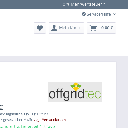
0 % Mehrwertsteuer *
Service/Hilfe
Mein Konto
0,00 €
€
packungseinheit (VPE):
1 Stück
% * gesetzlicher MwSt.
zzgl. Versandkosten
sandfertig, Lieferzeit 1-4Tage