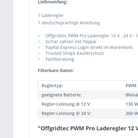
Lieferumfang:
1 Laderegler
1 deutschsprachige Anleitung
Offgridtec PWM Pro Laderegler 12 V · 24 V · 
Sicher zahlen mit Paypal
PayPal-Express-Login direkt im Warenkorb
Trusted Shops Käuferschutz
Fachberatung
Filterbare Daten:
Reglertyp:
PWM
geeignete Batterie:
Bleis
Regler-Leistung @ 12 V:
130 
Regler-Leistung @ 24 V:
260 
"Offgridtec PWM Pro Laderegler 12 V 