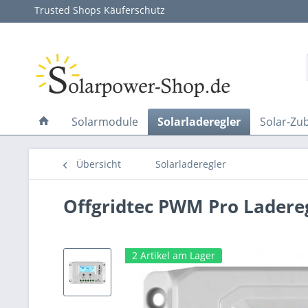
Trusted Shops Käuferschutz
Solarmodule
Solarladeregler
Solar-Zu
Übersicht
Solarladeregler
Offgridtec PWM Pro Laderegl
2 Artikel am Lager