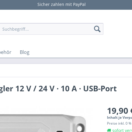
Sicher zahlen mit PayPal
behör
Blog
er 12 V / 24 V · 10 A · USB-Port
19,90 
Inhalt je Ver
Preise inkl. 0 
🚚 sofort ver